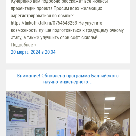
Кучеренко вам подробно расскажет все нюансы
презентации проекта.Просим всех желающих
зарегистрироваться по ссылке:
https://tinkoff.ktalk.ru/0764648253 Не упустите
возможность лучше подготовиться к грядущему очному
этапу, а также улучшить свои софт скиллы!
Подробнее »
20 марта, 2024 в 20:04
Внимание! Обновлена программа Балтийского
научно-инженерного...