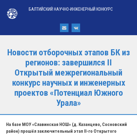
БАЛТИЙСКИЙ НАУЧНО-ИНЖЕНЕРНЫЙ КОНКУРС
Новости отборочных этапов БК из
регионов: завершился II
Открытый межрегиональный
конкурс научных и инженерных
проектов «Потенциал Южного
Урала»
На базе МОУ «Славинская НОШ» (д. Казанцево, Сосновский
район) прошёл заключительный этап II-го Открытого