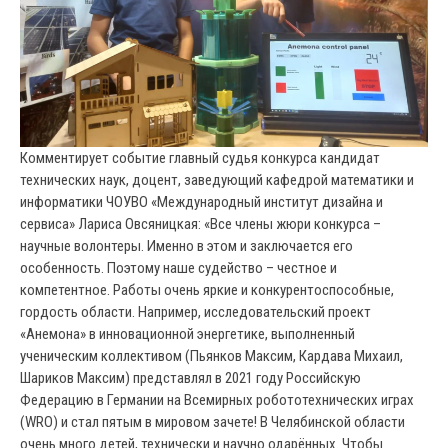
Комментирует событие главный судья конкурса кандидат
технических наук, доцент, заведующий кафедрой математики и
информатики ЧОУВО «Международный институт дизайна и
сервиса» Лариса Овсяницкая: «Все члены жюри конкурса –
научные волонтеры. Именно в этом и заключается его
особенность. Поэтому наше судейство – честное и
компетентное. Работы очень яркие и конкурентоспособные,
гордость области. Например, исследовательский проект
«Анемона» в инновационной энергетике, выполненный
ученическим коллективом (Пьянков Максим, Кардава Михаил,
Шариков Максим) представлял в 2021 году Российскую
Федерацию в Германии на Всемирных робототехнических играх
(WRO) и стал пятым в мировом зачете! В Челябинской области
очень много детей, технически и научно одарённых. Чтобы