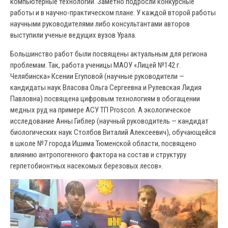
компьютерные технологии. Заметно подросли конкурсные
работы и в научно-практическом плане. У каждой второй работы
научными руководителями либо консультантами авторов
выступили ученые ведущих вузов Урала.
Большинство работ были посвящены актуальным для региона
проблемам. Так, работа ученицы МАОУ «Лицей №142 г.
Челябинска» Ксении Егуповой (научные руководители —
кандидаты наук Власова Ольга Сергеевна и Рулевская Лидия
Павловна) посвящена цифровым технологиям в обогащении
медных руд на примере АСУ ТП Proscon. А экологическое
исследование Анны Гиблер (научный руководитель — кандидат
биологических наук Столбов Виталий Алексеевич), обучающейся
в школе №7 города Ишима Тюменской области, посвящено
влиянию антропогенного фактора на состав и структуру
герпетобионтных насекомых березовых лесов».