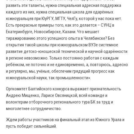
развить эти таланты, нужна специальная адресная поддержка
каждого из них, нужна специальная школа для одарённых
южноуральцев при ЮуРГУ, МГТУ, ЧелГу, которой у нас пока нет.
Есть прекрасные примеры того, как это делается – СУНЦ в
Екатеринбурге, Новосибирске, Казани. Что мешает
тиражированию этого успешного опыта в Челябинске? Без
открытия такой школы при южноуральском ВУЗе системное
развитие детско-юношеской технической и научной одарённости
в регионе невозможно. Только постоянно работая с каждым
ребёнком, не поточно и не единовременно, а, повторюсь, адресно
и регулярно, мы, учёные, обеспечим грядущий прогресс как
южноуральской науки, так промышленности».
Оргкомитет Балтийского конкурса выражает признательность
Андрею Мищенко, Ларисе Овсяницкой, всей команде и
волонтерам отборочного регионального тура БК за труд и
многолетнее сотрудничество.
Ждем работы участников на финальный этап из Южного Урала и
пусть победит сильнейший.