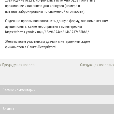
2024 году не будет, но финалистам нужно будет оплатить
проживание и питание в дни конкурса (номера и
питание забронированы по сниженной стоимости).
Отдельно просим вас заполнить данную форму, она поможет нам
лучше понять, какие мероприятия вам интересны
https://forms.yandex.ru/u/65e96974eb61463737e52bb6/
Желаем всем участникам удачи и с нетерпением ждем
финалистов в Санкт-Петербурге!
« Предыдущая новость
Следующая новость »
Свежие комментарии
Архивы