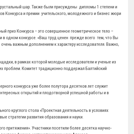
хрустальный шар. Также были присуждены дипломы 1 степени и
тов Конкурса и премии учительского, молодежного и бизнес жюри
ный приз Конкурса – это совершенное геометрическое тело –
и в одном конкурсе. «Ваш труд ценен прежде всего тем, что Вы
 очень важным дополнением к характеру исследователя. Важно,
щадки, в рамках которой молодые исследователи и ученые из
щих проблем. Комитет традиционно поддержал Балтийский
рного конкурса уже более полутора десятков лет служит
интересных открытий и плодотворной успешной работы и в
ного круглого стола «Проектная деятельность в условиях
ые стратегии развития образования и науки.
го притяжения». Участники посетили более десятка научно-