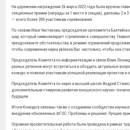
На церемонии награждения 26 марта 2022 года была вручена гла
секционные премии (награды за 1 место в секции), дипломы 2 и 
— всего более 300 участникам соревнования.
По словам Ильи Чистякова, председателя оргкомитета Балтийског
шар, который символизирует стремление к совершенству. Главног
преодолеваете обстоятельства, в режиме ограничений продолжа
чтобы современная наука увлекла Вас настолько, чтобы она ста
Председатель Комитета по информатизации и связи Юлия Леонид
разных регионов могут встретиться и обсудить актуальные воп
конкурс и пожелал участникам успешной реализации проектов и 
Председатель Комитета по науке и высшей школе Андрей Станис
дополнительным стимулом развития юношеского научно-техничес
будущем.
Итоги Конкурса связаны также с созданием сообщества научных 
внедрения обновленных ФГОС. Проблемы и решения. Лучшие прак
Огромная просветительская работа была проведена в рамках тра