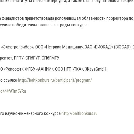
льские институты Санкт-Петербурга, а также стали слушателями лекци
ена финалистов приветствовала исполняющая обязанности проректора п
вручила победителям главные награды конкурса.
ИИ «Электроприбор», ООО «Нетрика Медицина», ЗАО «БИОКАД» (BIOCAD)
рситет, РГПУ, СПбГУТ, СПбГМТУ
ООО «Рексофт», ФГБУ «ААНИИ», ООО НТП «ТКА», 3KeysGmbH
по ссылке
http://baltkonkurs.ru/participant/program/
/M2c4/4fATm5YRu
ого научно-инженерного конкурса
http://baltkonkurs.ru