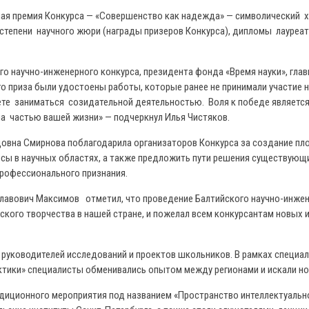
вная премия Конкурса — «Совершенство как надежда» — символический 
3 степени научного жюри (награды призеров Конкурса), дипломы лауреа
о научно-инженерного конкурса, президента фонда «Время науки», глав
о приза были удостоены работы, которые ранее не принимали участие н
ете заниматься созидательной деятельностью. Воля к победе является
ла частью вашей жизни» — подчеркнул Илья Чистяков.
овна Смирнова поблагодарила организаторов Конкурса за создание пло
росы в научных областях, а также предложить пути решения существую
профессионального признания.
лавович Максимов отметил, что проведение Балтийского научно-инжене
кого творчества в нашей стране, и пожелал всем конкурсантам новых 
руководителей исследований и проектов школьников. В рамках специаль
тики» специалисты обменивались опытом между регионами и искали нов
диционного мероприятия под названием «Пространство интеллектуально