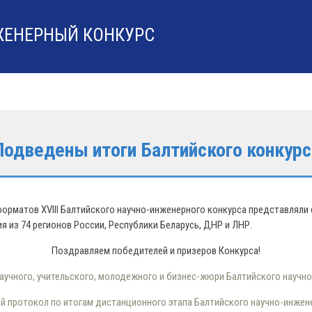
ЖЕНЕРНЫЙ КОНКУРС
Подведены итоги Балтийского конкурс
форматов XVIII Балтийского научно-инженерного конкурса представляли 
я из 74 регионов России, Республики Беларусь, ДНР и ЛНР.
Поздравляем победителей и призеров Конкурса!
учного, учительского, молодежного и бизнес-жюри Балтийского научн
 протокол по итогам дистанционного этапа Балтийского научно-инжен