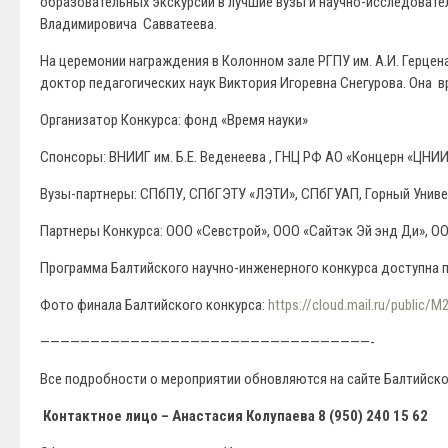
образовательных экскурсий в лучшие вузы и научно-исследовате
Владимировича Савватеева.
На церемонии награждения в Колонном зале РГПУ им. А.И. Герц
доктор педагогических наук Виктория Игоревна Снегурова. Она 
Организатор Конкурса: фонд «Время науки»
Спонсоры: ВНИИГ им. Б.Е. Веденеева , ГНЦ РФ АО «Концерн «ЦН
Вузы-партнеры: СПбПУ, СПбГЭТУ «ЛЭТИ», СПбГУАП, Горный Униве
Партнеры Конкурса: ООО «Севстрой», ООО «Сайтэк Эй энд Ди», 
Программа Балтийского научно-инженерного конкурса доступна 
Фото финала Балтийского конкурса:
https://cloud.mail.ru/public
—————————————————————————————————-
Все подробности о мероприятии обновляются на сайте Балтийск
Контактное лицо – Анастасия Колупаева 8 (950) 240 15 62