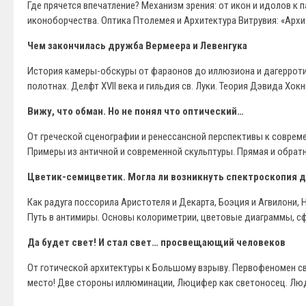
Где прячется впечатление? Механизм зрения: от икон и идолов к 
иконоборчества. Оптика Птолемея и Архитектура Витрувия: «Архи
Чем закончилась дружба Вермеера и Левенгука
История камеры-обскуры от фараонов до иллюзиона и дагерротип
полотнах. Делфт XVII века и гильдия св. Луки. Теория Дэвида Хок
Вижу, что обман. Но не понял что оптический…
От греческой сценографии и ренессансной перспективы к соврем
Примеры из античной и современной скульптуры. Прямая и обратн
Цветик-семицветик. Могла ли возникнуть спектроскопия д
Как радуга поссорила Аристотеля и Декарта, Боэция и Агвилони, 
Путь в антимиры. Основы колориметрии, цветовые диаграммы, сф
Да будет свет! И стал свет… просвещающий человеков
От готической архитектуры к Большому взрыву. Первофеномен све
место! Две стороны иллюминации, Люцифер как светоносец. Люди,