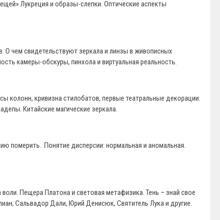
 вещей» Лукреция и образы-слепки. Оптические аспекты
в. О чем свидетельствуют зеркала и линзы в живописных
нность камеры-обскуры, пинхола и виртуальная реальность.
сы колонн, кривизна стилобатов, первые театральные декорации.
мадепы. Китайские магические зеркала.
онию померить. Понятие дисперсии: нормальная и аномальная.
воли. Пещера Платона и световая метафизика. Тень – знай свое
иан, Сальвадор Дали, Юрий Денисюк, Святитель Лука и другие.