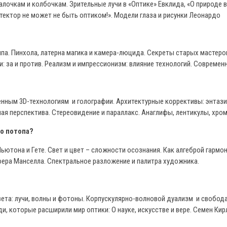
палочкам и колбочкам. Зрительные лучи в «Оптике» Евклида, «О природе
тектор не может не быть оптиком!». Модели глаза и рисунки Леонардо
а. Пинхола, латерна магика и камера-люцида. Секреты старых мастеро
ни: за и против. Реализм и импрессионизм: влияние технологий. Совреме
енным 3D-технологиям и голографии. Архитектурные коррективы: энтази
ая перспектива. Стереовидение и параллакс. Анаглифы, лентикулы, хро
о потопа?
Ньютона и Гете. Свет и цвет – сложности осознания. Как алгеброй гарм
ера Манселла. Спектральное разложение и палитра художника.
та: лучи, волны и фотоны. Корпускулярно-волновой дуализм и свобода 
 которые расширили мир оптики: О науке, искусстве и вере. Семен Кирл