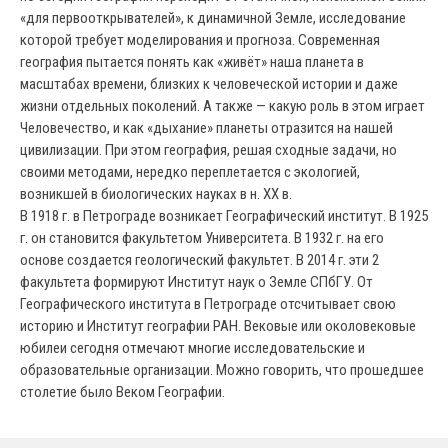
«для первооткрывателей», к динамичной Земле, исследование
которой требует моделирования и прогноза. Современная
география пытается понять как «живёт» наша планета в
масштабах времени, близких к человеческой истории и даже
жизни отдельных поколений. А также — какую роль в этом играет
Человечество, и как «дыхание» планеты отразится на нашей
цивилизации. При этом география, решая сходные задачи, но
своими методами, нередко переплетается с экологией,
возникшей в биологических науках в н. XX в.
В 1918 г. в Петрограде возникает Географический институт. В 1925
г. он становится факультетом Университета. В 1932 г. на его
основе создается геологический факультет. В 2014 г. эти 2
факультета формируют Институт наук о Земле СПбГУ. От
Географического института в Петрограде отсчитывает свою
историю и Институт географии РАН. Вековые или околовековые
юбилеи сегодня отмечают многие исследовательские и
образовательные организации. Можно говорить, что прошедшее
столетие было Веком Географии.