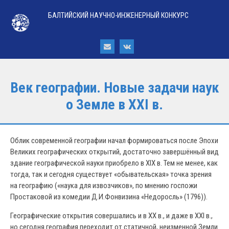
БАЛТИЙСКИЙ НАУЧНО-ИНЖЕНЕРНЫЙ КОНКУРС
Век географии. Новые задачи наук
о Земле в XXI в.
Облик современной географии начал формироваться после Эпохи
Великих географических открытий, достаточно завершённый вид
здание географической науки приобрело в XIX в. Тем не менее, как
тогда, так и сегодня существует «обывательская» точка зрения
на географию («наука для извозчиков», по мнению госпожи
Простаковой из комедии Д.И.Фонвизина «Недоросль» (1796)).
Географические открытия совершались и в XX в., и даже в XXI в.,
но сегодня география переходит от статичной, неизменной Земли