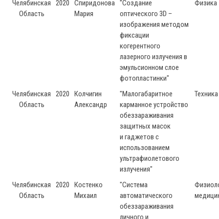
Челябинская
2020
Спиридонова
"Создание
Физика
Область
Мария
оптического 3D –
изображения методом
фиксации
когерентного
лазерного излучения в
эмульсионном слое
фотопластинки"
Челябинская
2020
Колчигин
"Малогабаритное
Техника
Область
Александр
карманное устройство
обеззараживания
защитных масок
и гаджетов с
использованием
ультрафиолетового
излучения"
Челябинская
2020
Костенко
"Система
Физиоло
Область
Михаил
автоматического
медици
обеззараживания
личного и