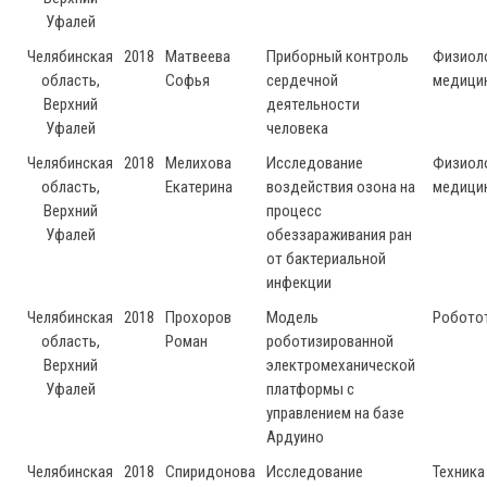
Уфалей
Челябинская
2018
Матвеева
Приборный контроль
Физиоло
область,
Софья
сердечной
медици
Верхний
деятельности
Уфалей
человека
Челябинская
2018
Мелихова
Исследование
Физиоло
область,
Екатерина
воздействия озона на
медици
Верхний
процесс
Уфалей
обеззараживания ран
от бактериальной
инфекции
Челябинская
2018
Прохоров
Модель
Робото
область,
Роман
роботизированной
Верхний
электромеханической
Уфалей
платформы с
управлением на базе
Ардуино
Челябинская
2018
Спиридонова
Исследование
Техника