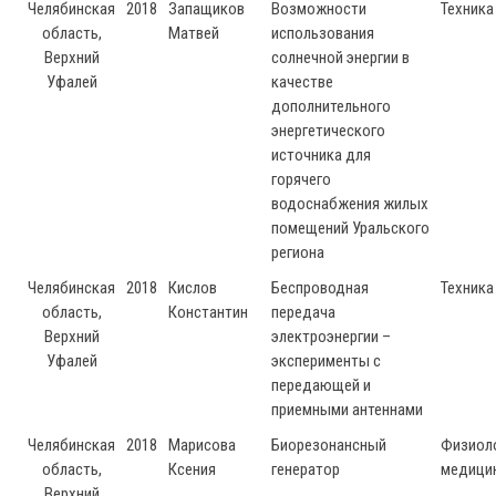
Челябинская
2018
Запащиков
Возможности
Техника
область,
Матвей
использования
Верхний
солнечной энергии в
Уфалей
качестве
дополнительного
энергетического
источника для
горячего
водоснабжения жилых
помещений Уральского
региона
Челябинская
2018
Кислов
Беспроводная
Техника
область,
Константин
передача
Верхний
электроэнергии –
Уфалей
эксперименты с
передающей и
приемными антеннами
Челябинская
2018
Марисова
Биорезонансный
Физиоло
область,
Ксения
генератор
медици
Верхний