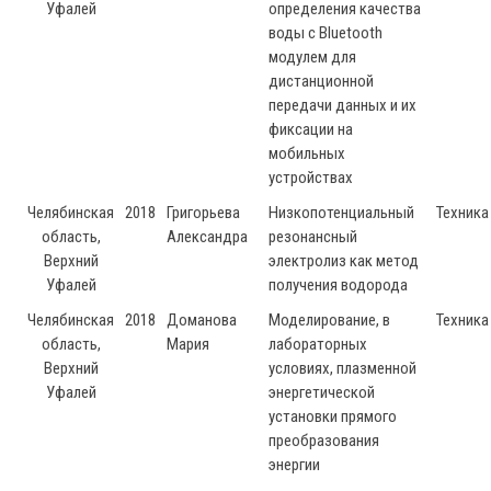
Уфалей
определения качества
воды с Bluetooth
модулем для
дистанционной
передачи данных и их
фиксации на
мобильных
устройствах
Челябинская
2018
Григорьева
Низкопотенциальный
Техника
область,
Александра
резонансный
Верхний
электролиз как метод
Уфалей
получения водорода
Челябинская
2018
Доманова
Моделирование, в
Техника
область,
Мария
лабораторных
Верхний
условиях, плазменной
Уфалей
энергетической
установки прямого
преобразования
энергии