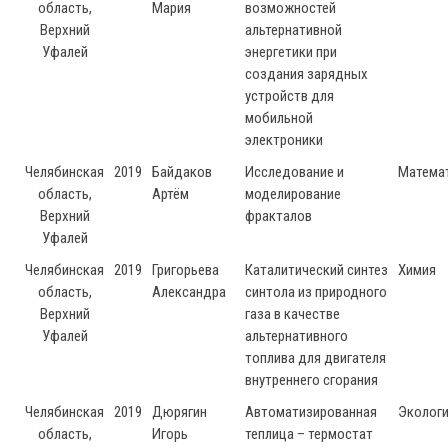
область,
Мария
возможностей
Верхний
альтернативной
Уфалей
энергетики при
создания зарядных
устройств для
мобильной
электроники
Челябинская
2019
Байдаков
Исследование и
Матема
область,
Артём
моделирование
Верхний
фракталов
Уфалей
Челябинская
2019
Григорьева
Каталитический синтез
Химия
область,
Александра
синтола из природного
Верхний
газа в качестве
Уфалей
альтернативного
топлива для двигателя
внутреннего сгорания
Челябинская
2019
Дюрягин
Автоматизированная
Эколог
область,
Игорь
теплица – термостат