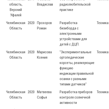
область,
Владислав
радиолюбительской
Верхний
практике
Уфалей
Челябинская
2020
Прохоров
Разработка
Техника
Область
Роман
бизиборда с
электронными
устройствами для
детей с ДЦП.
Челябинская
2020
Марисова
"Экспериментальные
Техника
Область
Ксения
ортопедические
корсеты, реализующие
функцию
индикации правильной
осанки с разными
типами датчиков"
Челябинская
2020
Матвеева
Разработка приборов
Техника
Область
Софья
контроля солнечной
активности