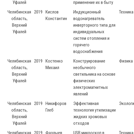
Уфалей
применение их в быту
Челябинская
2019
Кислов
Индукционный
Техника
область,
Константин
водонагреватель
Верхний
инверторного типа для
Уфалей
индивидуальных
систем отопления и
горячего
водоснабжения
Челябинская
2019
Костенко
Конструирование
Физика
область,
Михаил
необычного
Верхний
светильника на основе
Уфалей
физических
электромагнитных
явлений
Челябинская
2019
Никифоров
Эффективная
Эколог
область,
Глеб
технология утилизации
Верхний
жидких хромовых
Уфалей
отходов
Челябинская
2019
Фазлыев
USB микроскоп в
Техника