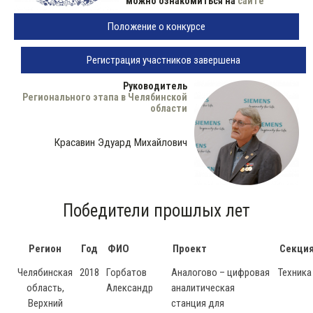
можно ознакомиться на
сайте
Положение о конкурсе
Регистрация участников завершена
Руководитель
Регионального этапа в Челябинской
области
Красавин Эдуард Михайлович
Победители прошлых лет
Регион
Год
ФИО
Проект
Секци
Челябинская
2018
Горбатов
Аналогово – цифровая
Техника
область,
Александр
аналитическая
Верхний
станция для