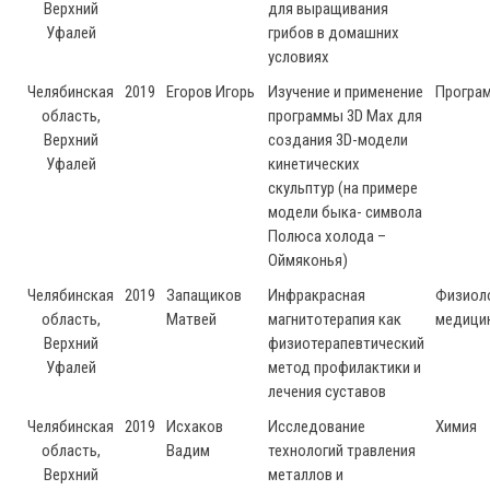
Верхний
для выращивания
Уфалей
грибов в домашних
условиях
Челябинская
2019
Егоров Игорь
Изучение и применение
Програ
область,
программы 3D Max для
Верхний
создания 3D-модели
Уфалей
кинетических
скульптур (на примере
модели быка- символа
Полюса холода –
Оймяконья)
Челябинская
2019
Запащиков
Инфракрасная
Физиоло
область,
Матвей
магнитотерапия как
медици
Верхний
физиотерапевтический
Уфалей
метод профилактики и
лечения суставов
Челябинская
2019
Исхаков
Исследование
Химия
область,
Вадим
технологий травления
Верхний
металлов и