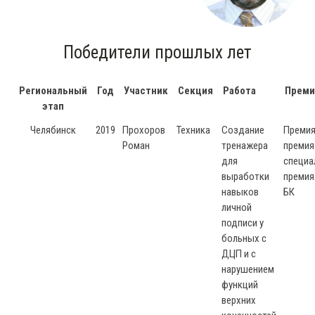
Победители прошлых лет
Региональный
Год
Участник
Секция
Работа
Преми
этап
Челябинск
2019
Прохоров
Техника
Создание
Премия
Роман
тренажера
премия
для
специа
выработки
премия
навыков
БК
личной
подписи у
больных с
ДЦП и с
нарушением
функций
верхних