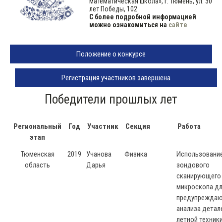
математическая школа», г. Тюмень, ул. 30
лет Победы, 102
С более подробной информацией
можно ознакомиться на
сайте
Положение о конкурсе
Регистрация участников завершена
Победители прошлых лет
Региональный
Год
Участник
Секция
Работа
этап
Тюменская
2019
Учанова
Физика
Использовани
область
Дарья
зондового
сканирующего
микроскопа д
предупрежда
анализа детал
летной техник