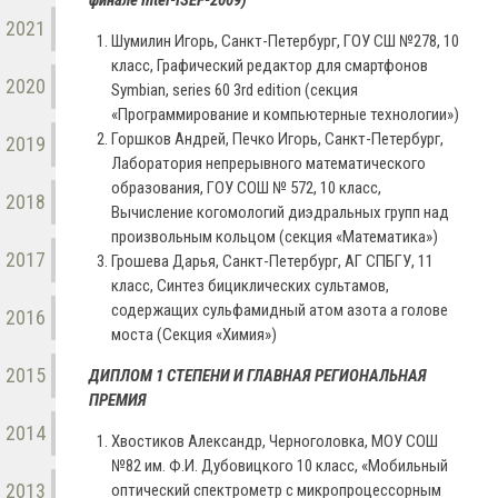
финале Intel-ISEF-2009)
2021
Шумилин Игорь, Санкт-Петербург, ГОУ СШ №278, 10
класс, Графический редактор для смартфонов
2020
Symbian, series 60 3rd edition (cекция
«Программирование и компьютерные технологии»)
Горшков Андрей, Печко Игорь, Санкт-Петербург,
2019
Лаборатория непрерывного математического
образования, ГОУ СОШ № 572, 10 класс,
2018
Вычисление когомологий диэдральных групп над
произвольным кольцом (секция «Математика»)
2017
Грошева Дарья, Санкт-Петербург, АГ СПБГУ, 11
класс, Синтез бициклических сультамов,
содержащих сульфамидный атом азота а голове
2016
моста (Секция «Химия»)
2015
ДИПЛОМ 1 СТЕПЕНИ И ГЛАВНАЯ РЕГИОНАЛЬНАЯ
ПРЕМИЯ
2014
Хвостиков Александр, Черноголовка, МОУ СОШ
№82 им. Ф.И. Дубовицкого 10 класс, «Мобильный
2013
оптический спектрометр с микропроцессорным