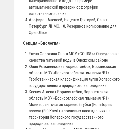
линеаризованного кода: на примере
автоматической проверки орфографии
естественного языка
Алефиров Алексей, Ниценко Григорий, Санкт-
Петербург, ЛНМО, 10, Резервное копирование для
OpenOffice
Секция «Биология»
Елена Сорокина Онега МОУ «СОШ№4» Определение
качества питьевой воды в Онежском районе
Юлия Романенкова г.Борисоглебск, Воронежская
область МОУ «Борисоглебская гимназия №1»
Геоботаническая классификация лугов Хоперского
государственного природного заповедника
Ксения Агаева г.Борисоглебск, Воронежская
область МОУ «Борисоглебская гимназия №1»
Мониторинг очагов корневой губки (Fomitopsis
annosa (Fr.) Karst) в сосновых насаждениях на
территории Хопёрского государственного
природного заповедника