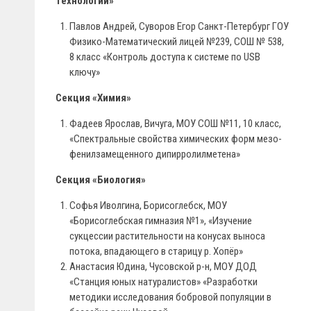
технологии»
Павлов Андрей, Суворов Егор Санкт-Петербург ГОУ
Физико-Математический лицей №239, СОШ № 538,
8 класс «Контроль доступа к системе по USB
ключу»
Секция «Химия»
Фадеев Ярослав, Вичуга, МОУ СОШ №11, 10 класс,
«Спектральные свойства химических форм мезо-
фенилзамещенного дипирролилметена»
Секция «Биология»
Софья Иволгина, Борисоглебск, МОУ
«Борисоглебская гимназия №1», «Изучение
сукцессии растительности на конусах выноса
потока, впадающего в старицу р. Хопёр»
Анастасия Юдина, Чусовской р-н, МОУ ДОД
«Станция юных натуралистов» «Разработки
методики исследования бобровой популяции в