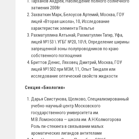
Тарханов Андрей, Наблюдение полного солнечного
затмения 2008г
Захваткин Марк, Белоусов Артемий, Москва, ГОУ
лицей «Вторая школа», 10, Исследование
характеристик элемента Пельтье
Рахматуллина Алтынай, Рахматуллин Тагир, Уфа,
лицей №153 \ УГБГ №20, 10\9, Определение ширины
запрещенной зоны полупроводников по краю
собственного поглощения
Бриттов Денис, Ляховец Дмитрий, Москва, ГОУ
лицей №1502 при МЭИ, 11, Опыт Тиндаля или
исследование оптический свойств жидкости
Секция «Биология»
Дарья Свистунова, Щелково, Специализированный
учебно-научный центр Московского
государственного университета им.
М.В.Ломоносова — школа им. А.Н.Колмогорова
Роль пи-стекинга в связывании малых
ароматических лигандов антителами