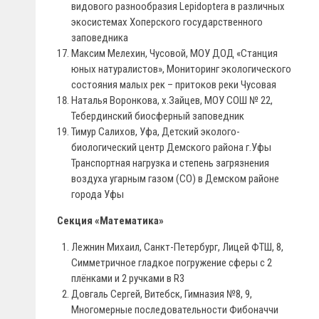
видового разнообразия Lepidoptera в различных
экосистемах Хоперского государственного
заповедника
Максим Мелехин, Чусовой, МОУ ДОД «Станция
юных натуралистов», Мониторинг экологического
состояния малых рек – притоков реки Чусовая
Наталья Воронкова, х.Зайцев, МОУ СОШ № 22,
Тебердинский биосферный заповедник
Тимур Салихов, Уфа, Детский эколого-
биологический центр Демского района г.Уфы
Транспортная нагрузка и степень загрязнения
воздуха угарным газом (СО) в Демском районе
города Уфы
Секция «Математика»
Лежнин Михаил, Санкт-Петербург, Лицей ФТШ, 8,
Симметричное гладкое погружение сферы с 2
плёнками и 2 ручками в R3
Довгаль Сергей, Витебск, Гимназия №8, 9,
Многомерные последовательности Фибоначчи