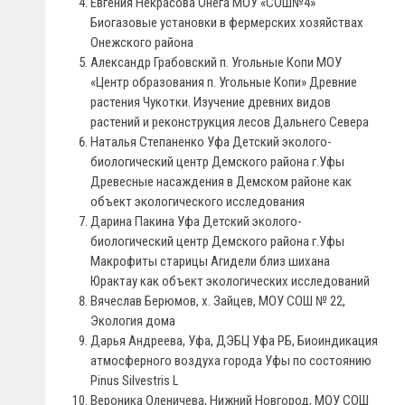
Евгения Некрасова Онега МОУ «СОШ№4»
Биогазовые установки в фермерских хозяйствах
Онежского района
Александр Грабовский п. Угольные Копи МОУ
«Центр образования п. Угольные Копи» Древние
растения Чукотки. Изучение древних видов
растений и реконструкция лесов Дальнего Севера
Наталья Степаненко Уфа Детский эколого-
биологический центр Демского района г.Уфы
Древесные насаждения в Демском районе как
объект экологического исследования
Дарина Пакина Уфа Детский эколого-
биологический центр Демского района г.Уфы
Макрофиты старицы Агидели близ шихана
Юрактау как объект экологических исследований
Вячеслав Берюмов, х. Зайцев, МОУ СОШ № 22,
Экология дома
Дарья Андреева, Уфа, ДЭБЦ Уфа РБ, Биоиндикация
атмосферного воздуха города Уфы по состоянию
Pinus Silvestris L
Вероника Оленичева, Нижний Новгород, МОУ СОШ