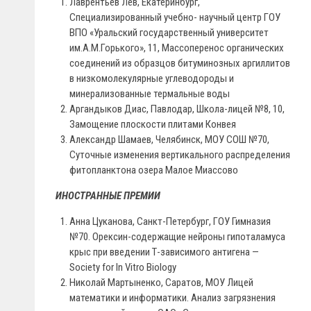
Лаврентьев Лев, Екатеринбург,
Специализированный учебно- научный центр ГОУ
ВПО «Уральский государственный университет
им.А.М.Горького», 11, Массоперенос органических
соединений из образцов битуминозных аргиллитов
в низкомолекулярные углеводороды и
минерализованные термальные воды
Аргандыков Диас, Павлодар, Школа-лицей №8, 10,
Замощение плоскости плитами Конвея
Александр Шамаев, Челябинск, МОУ СОШ №70,
Суточные изменения вертикального распределения
фитопланктона озера Малое Миассово
ИНОСТРАННЫЕ ПРЕМИИ
Анна Цуканова, Санкт-Петербург, ГОУ Гимназия
№70. Орексин-содержащие нейроны гипоталамуса
крыс при введении Т-зависимого антигена —
Society for In Vitro Biology
Николай Мартыненко, Саратов, МОУ Лицей
математики и информатики. Анализ загрязнения