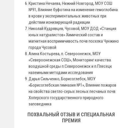
Кристина Нечаева, Нижний Новгород, МОУ СОШ
№91, Влияние буфотина на изменение гемоглобина
в крови у экспериментальных животных при
действии ионизирующей радиации
Николай Кудрявцев, Чусовой, МОУ ДОД «Станция
юных натуралистов» Химический состав и
магнитная восприимчивость почв поселка Чунжино
города Чусовой
Алина Костырева, п. Североонежск, МОУ
«Североонежская СОШ», Мониторинг качества
воздушной среды п.Североонежск и п.Плесецк
наземными методами исследования
Дарья Сильченко, Борисоглебск, МОУ
«Борисоглебская гимназия №1», Влияние пожаров
на свойства светло-серых лесных песчаных почв
Хоперского государственного природного
заповедника
ПОХВАЛЬНЫЙ ОТЗЫВ И СПЕЦИАЛЬНАЯ
ПРЕМИЯ