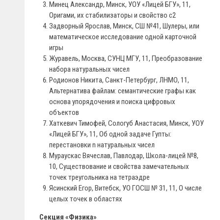
Минец Александр, Минск, УОУ «Лицей БГУ», 11,
Оригами, их стабилизаторы и свойство с2
Задворный Ярослав, Минск, СШ №41, Шулеры, или
математическое исследование одной карточной
игры
Журавель, Москва, СУНЦ МГУ, 11, Преобразование
набора натуральных чисел
Родионов Никита, Санкт-Петербург, ЛНМО, 11,
Альтернатива файлам: семантические графы как
основа упорядочения и поиска цифровых
объектов
Хаткевич Тимофей, Сологуб Анастасия, Минск, УОУ
«Лицей БГУ», 11, Об одной задаче Гупты:
перестановки n натуральных чисел
Мураускас Вячеслав, Павлодар, Школа-лицей №8,
10, Существование и свойства замечательных
точек треугольника на тетраэдре
Ясинский Егор, Витебск, УО ГОСШ № 31, 11, О числе
целых точек в областях
Секция «Физика»