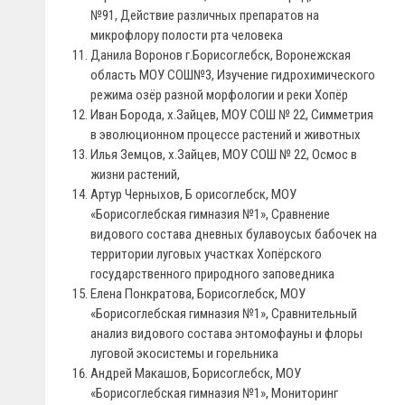
№91, Действие различных препаратов на
микрофлору полости рта человека
Данила Воронов г.Борисоглебск, Воронежская
область МОУ СОШ№3, Изучение гидрохимического
режима озёр разной морфологии и реки Хопёр
Иван Борода, х.Зайцев, МОУ СОШ № 22, Симметрия
в эволюционном процессе растений и животных
Илья Земцов, х.Зайцев, МОУ СОШ № 22, Осмос в
жизни растений,
Артур Черныхов, Б орисоглебск, МОУ
«Борисоглебская гимназия №1», Сравнение
видового состава дневных булавоусых бабочек на
территории луговых участках Хопёрского
государственного природного заповедника
Елена Понкратова, Борисоглебск, МОУ
«Борисоглебская гимназия №1», Сравнительный
анализ видового состава энтомофауны и флоры
луговой экосистемы и горельника
Андрей Макашов, Борисоглебск, МОУ
«Борисоглебская гимназия №1», Мониторинг