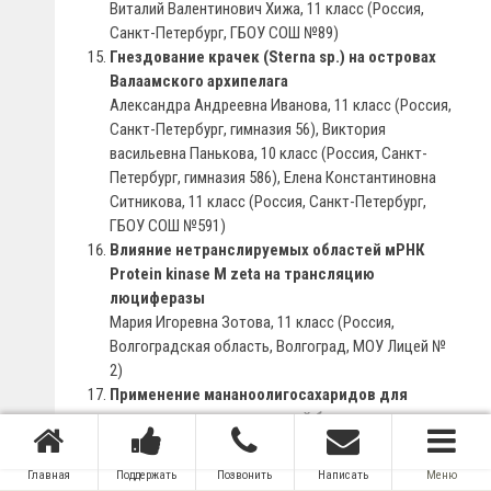
Виталий Валентинович Хижа, 11 класс (Россия,
Санкт-Петербург, ГБОУ СОШ №89)
Гнездование крачек (Sterna sp.) на островах
Валаамского архипелага
Александра Андреевна Иванова, 11 класс (Россия,
Санкт-Петербург, гимназия 56), Виктория
васильевна Панькова, 10 класс (Россия, Санкт-
Петербург, гимназия 586), Елена Константиновна
Ситникова, 11 класс (Россия, Санкт-Петербург,
ГБОУ СОШ №591)
Влияние нетранслируемых областей мРНК
Protein kinase M zeta на трансляцию
люциферазы
Мария Игоревна Зотова, 11 класс (Россия,
Волгоградская область, Волгоград, МОУ Лицей №
2)
Применение мананоолигосахаридов для
повышения экологической безопасности
продуктов птицеводства
Наталья Юрьевна Балыбина, 11 класс (Россия,
Главная
Поддержать
Позвонить
Написать
Меню