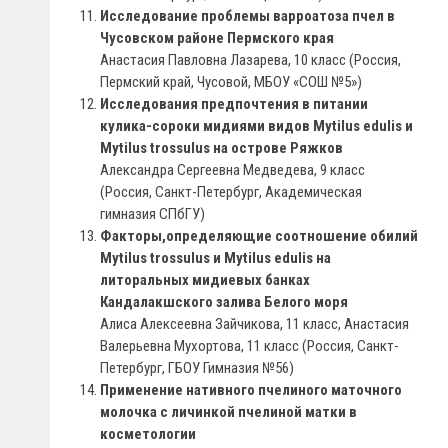
Исследование проблемы варроатоза пчел в
Чусовском районе Пермского края
Анастасия Павловна Лазарева, 10 класс (Россия,
Пермский край, Чусовой, МБОУ «СОШ №5»)
Исследования предпочтения в питании
кулика-сороки мидиями видов Mytilus edulis и
Mytilus trossulus на острове Ряжков
Александра Сергеевна Медведева, 9 класс
(Россия, Санкт-Петербург, Академическая
гимназия СПбГУ)
Факторы,определяющие соотношение обилий
Mytilus trossulus и Mytilus edulis на
литоральных мидиевых банках
Кандалакшского залива Белого моря
Алиса Алексеевна Зайчикова, 11 класс, Анастасия
Валерьевна Мухортова, 11 класс (Россия, Санкт-
Петербург, ГБОУ Гимназия №56)
Применение нативного пчелиного маточного
молочка с личинкой пчелиной матки в
косметологии