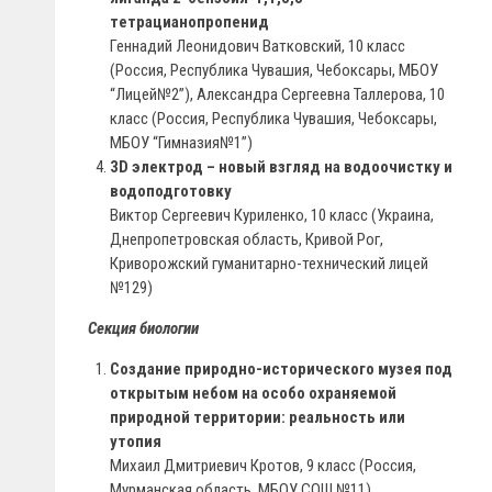
тетрацианопропенид
Геннадий Леонидович Ватковский, 10 класс
(Россия, Республика Чувашия, Чебоксары, МБОУ
“Лицей№2”), Александра Сергеевна Таллерова, 10
класс (Россия, Республика Чувашия, Чебоксары,
МБОУ “Гимназия№1”)
3D электрод – новый взгляд на водоочистку и
водоподготовку
Виктор Сергеевич Куриленко, 10 класс (Украина,
Днепропетровская область, Кривой Рог,
Криворожский гуманитарно-технический лицей
№129)
Секция биологии
Создание природно-исторического музея под
открытым небом на особо охраняемой
природной территории: реальность или
утопия
Михаил Дмитриевич Кротов, 9 класс (Россия,
Мурманская область, МБОУ СОШ №11)