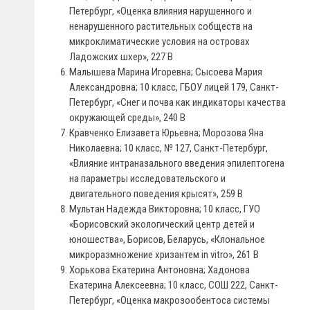
Петербург, «Оценка влияния нарушенного и
ненарушенного растительных собществ на
микроклиматические условия на островах
Ладожских шхер», 227 В
Малышева Марина Игоревна; Сысоева Мария
Александровна; 10 класс, ГБОУ лицей 179, Санкт-
Петербург, «Снег и почва как индикаторы качества
окружающей среды», 240 В
Кравченко Елизавета Юрьевна; Морозова Яна
Николаевна; 10 класс, № 127, Санкт-Петербург,
«Влияние интраназального введения эпилептогена
на параметры исследовательского и
двигательного поведения крысят», 259 В
Мультан Надежда Викторовна; 10 класс, ГУО
«Борисовский экологический центр детей и
юношества», Борисов, Беларусь, «Клональное
микроразмножение хризантем in vitro», 261 В
Хорькова Екатерина Антоновна; Хадонова
Екатерина Алексеевна; 10 класс, СОШ 222, Санкт-
Петербург, «Оценка макрозообентоса системы