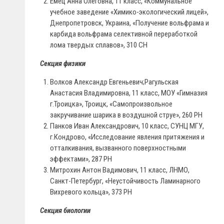
Емец Анна Олеговна, 11 класс, «Коммунальное
учебное заведение «Химико-экологический лицей»,
Днепропетровск, Украина, «Получение вольфрама и
карбида вольфрама селективной переработкой
лома твердых сплавов», 310 СН
Секция физики
Волков Александр Евгеньевич;Рагульская
Анастасия Владимировна, 11 класс, МОУ «Гимназия
г.Троицка», Троицк, «Самопроизвольное
закручивание шарика в воздушной струе», 260 РН
Панков Иван Александрович, 10 класс, СУНЦ МГУ,
г.Кондрово, «Исследование явления притяжения и
отталкивания, вызванного поверхностными
эффектами», 287 PH
Митрохин Антон Вадимович, 11 класс, ЛНМО,
Санкт-Петербург, «Неустойчивость Ламинарного
Вихревого кольца», 373 PH
Секция биологии