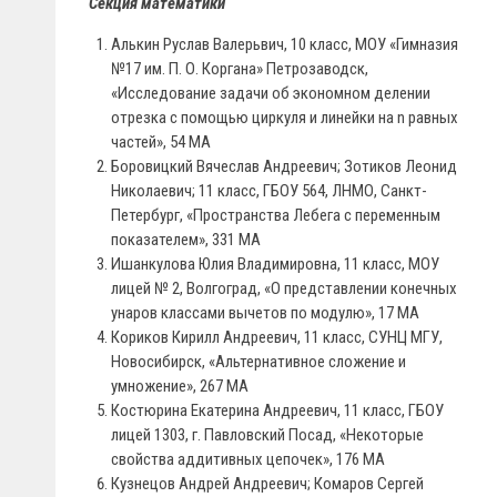
Секция математики
Алькин Руслав Валерьвич, 10 класс, МОУ «Гимназия
№17 им. П. О. Коргана» Петрозаводск,
«Исследование задачи об экономном делении
отрезка с помощью циркуля и линейки на n равных
частей», 54 МА
Боровицкий Вячеслав Андреевич; Зотиков Леонид
Николаевич; 11 класс, ГБОУ 564, ЛНМО, Санкт-
Петербург, «Пространства Лебега с переменным
показателем», 331 МА
Ишанкулова Юлия Владимировна, 11 класс, МОУ
лицей № 2, Волгоград, «О представлении конечных
унаров классами вычетов по модулю», 17 МА
Кориков Кирилл Андреевич, 11 класс, СУНЦ МГУ,
Новосибирск, «Альтернативное сложение и
умножение», 267 МА
Костюрина Екатерина Андреевич, 11 класс, ГБОУ
лицей 1303, г. Павловский Посад, «Некоторые
свойства аддитивных цепочек», 176 МА
Кузнецов Андрей Андреевич; Комаров Сергей