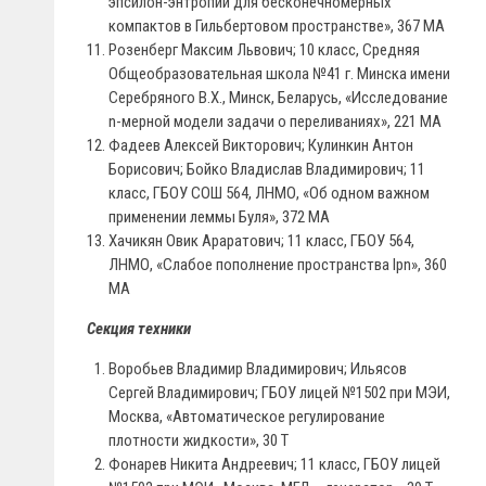
эпсилон-энтропии для бесконечномерных
компактов в Гильбертовом пространстве», 367 МА
Розенберг Максим Львович; 10 класс, Средняя
Общеобразовательная школа №41 г. Минска имени
Серебряного В.Х., Минск, Беларусь, «Исследование
n-мерной модели задачи о переливаниях», 221 МА
Фадеев Алексей Викторович; Кулинкин Антон
Борисович; Бойко Владислав Владимирович; 11
класс, ГБОУ СОШ 564, ЛНМО, «Об одном важном
применении леммы Буля», 372 МА
Хачикян Овик Араратович; 11 класс, ГБОУ 564,
ЛНМО, «Слабое пополнение пространства lpn», 360
МА
Секция техники
Воробьев Владимир Владимирович; Ильясов
Сергей Владимирович; ГБОУ лицей №1502 при МЭИ,
Москва, «Автоматическое регулирование
плотности жидкости», 30 Т
Фонарев Никита Андреевич; 11 класс, ГБОУ лицей