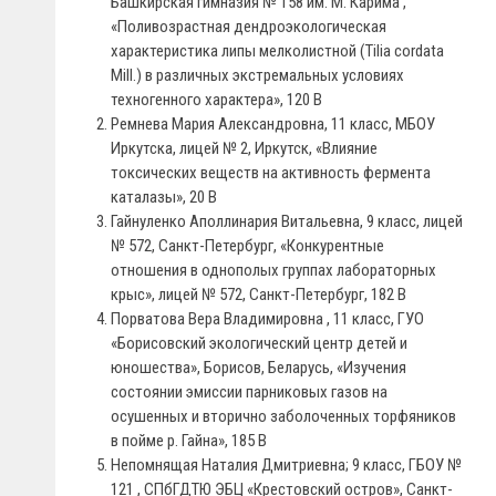
Башкирская гимназия № 158 им. М. Карима ,
«Поливозрастная дендроэкологическая
характеристика липы мелколистной (Tilia cordata
Mill.) в различных экстремальных условиях
техногенного характера», 120 B
Ремнева Мария Александровна, 11 класс, МБОУ
Иркутска, лицей № 2, Иркутск, «Влияние
токсических веществ на активность фермента
каталазы», 20 В
Гайнуленко Аполлинария Витальевна, 9 класс, лицей
№ 572, Санкт-Петербург, «Конкурентные
отношения в однополых группах лабораторных
крыс», лицей № 572, Санкт-Петербург, 182 В
Порватова Вера Владимировна , 11 класс, ГУО
«Борисовский экологический центр детей и
юношества», Борисов, Беларусь, «Изучения
состоянии эмиссии парниковых газов на
осушенных и вторично заболоченных торфяников
в пойме р. Гайна», 185 В
Непомнящая Наталия Дмитриевна; 9 класс, ГБОУ №
121 , СПбГДТЮ ЭБЦ «Крестовский остров», Санкт-