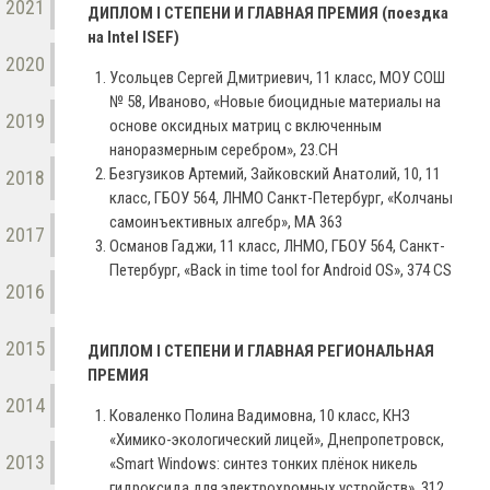
2021
ДИПЛОМ I СТЕПЕНИ И ГЛАВНАЯ ПРЕМИЯ (поездка
на Intel ISEF)
2020
Усольцев Сергей Дмитриевич, 11 класс, МОУ СОШ
№ 58, Иваново, «Новые биоцидные материалы на
2019
основе оксидных матриц с включенным
наноразмерным серебром», 23.СН
Безгузиков Артемий, Зайковский Анатолий, 10, 11
2018
класс, ГБОУ 564, ЛНМО Санкт-Петербург, «Колчаны
самоинъективных алгебр», МА 363
2017
Османов Гаджи, 11 класс, ЛНМО, ГБОУ 564, Санкт-
Петербург, «Back in time tool for Android OS», 374 CS
2016
2015
ДИПЛОМ I СТЕПЕНИ И ГЛАВНАЯ РЕГИОНАЛЬНАЯ
ПРЕМИЯ
2014
Коваленко Полина Вадимовна, 10 класс, КНЗ
«Химико-экологический лицей», Днепропетровск,
2013
«Smart Windows: синтез тонких плёнок никель
гидроксида для электрохромных устройств», 312,