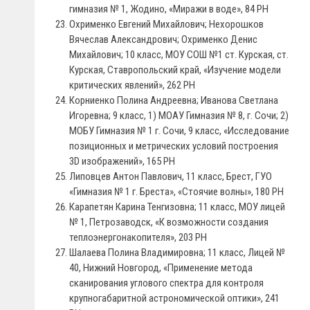
гимназия № 1, Жодино, «Миражи в воде», 84 PH
Охрименко Евгений Михайлович; Нехорошков
Вячеслав Александрович; Охрименко Денис
Михайлович; 10 класс, МОУ СОШ №1 ст. Курская, ст.
Курская, Ставропольский край, «Изучение модели
критических явлений», 262 PH
Корниенко Полина Андреевна; Иванова Светлана
Игоревна; 9 класс, 1) МОАУ Гимназия № 8, г. Сочи; 2)
МОБУ Гимназия № 1 г. Сочи, 9 класс, «Исследование
позиционных и метрических условий построения
3D изображений», 165 PH
Липовцев Антон Павлович, 11 класс, Брест, ГУО
«Гимназия № 1 г. Бреста», «Стоячие волны», 180 PH
Карапетян Карина Тенгизовна; 11 класс, МОУ лицей
№ 1, Петрозаводск, «К возможности создания
теплоэнергонакопителя», 203 PH
Шалаева Полина Владимировна; 11 класс, Лицей №
40, Нижний Новгород, «Применение метода
сканирования углового спектра для контроля
крупногабаритной астрономической оптики», 241