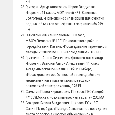
PH
Григорян Артур Ашотович; Шаров Владислав
Игоревич; 11 класс, МОУ лицей № 8, Олимпия,
Волгоград, «Применение сил инерции для очистки
водных объектов от нефтяных загрязнений» 299
PH
Галиуллин Ильхам Ирекович; 10 класс,
МАОУ»Гимназия № 139″ Приволжского района
города Казани. Казань, «Исследование переменной
звезды V520Cyg по ПЗС-наблюдениям», 309 PH
Гритченко Антон Сергеевич; Урюмцев Александр
Игоревич; Вавилов Антон Алексеевич; 11 класс,
Академическая гимназия, СПбГУ, Выборг,
«Исследование особенностей взаимодействия
медикаментов в плазме крови методами
оптической спектроскопии», 326 PH
Самыгин Павел Кириллович, 11 класс, ГБОУ лицей
№1303Москва, «Одна интересная задача», 232 МА
Сахаров Кирилл Андреевич, 11 класс, ГОУ 197,
Санкт-Петербург, «Пищедобывательное поведение
енота полоскуна и носухи обыкновенной в