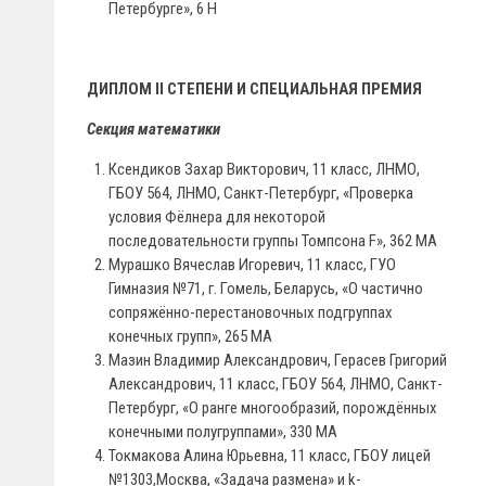
Петербурге», 6 H
ДИПЛОМ II СТЕПЕНИ И СПЕЦИАЛЬНАЯ ПРЕМИЯ
Секция математики
Ксендиков Захар Викторович, 11 класс, ЛНМО,
ГБОУ 564, ЛНМО, Санкт-Петербург, «Проверка
условия Фёлнера для некоторой
последовательности группы Томпсона F», 362 МА
Мурашко Вячеслав Игоревич, 11 класс, ГУО
Гимназия №71, г. Гомель, Беларусь, «О частично
сопряжённо-перестановочных подгруппах
конечных групп», 265 МА
Мазин Владимир Александрович, Герасев Григорий
Александрович, 11 класс, ГБОУ 564, ЛНМО, Санкт-
Петербург, «О ранге многообразий, порождённых
конечными полугруппами», 330 МА
Токмакова Алина Юрьевна, 11 класс, ГБОУ лицей
№1303,Москва, «Задача размена» и k-