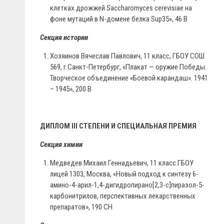
клетках дрожжей Saccharomyces cerevisiae на
фоне мутаций в N-домене белка Sup35», 46 В
Секция истории
Хозяинов Вячеслав Павлович, 11 класс, ГБОУ СОШ
569, г.Санкт-Петербург, «Плакат — оружие Победы.
Творческое объединение «Боевой карандаш». 1941
– 1945», 200 В
ДИПЛОМ III СТЕПЕНИ И СПЕЦИАЛЬНАЯ ПРЕМИЯ
Секция химии
Медведев Михаил Геннадьевич, 11 класс ГБОУ
лицей 1303, Москва, «Новый подход к синтезу 6-
амино-4-арил-1,4-дигидропирано[2,3-c]пиразол-5-
карбонитрилов, перспективных лекарственных
препаратов», 190 СН