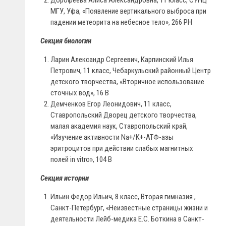
Дорофеева Алиса Александровна, 11 класс, СУНЦ
МГУ, Уфа, «Появление вертикального выброса при
падении метеорита на небесное тело», 266 РН
Секция биологии
Ларин Александр Сергеевич, Карпинский Илья
Петрович, 11 класс, Чебаркульский районный Центр
детского творчества, «Вторичное использование
сточных вод», 16 B
Демченков Егор Леонидович, 11 класс,
Ставропольский Дворец детского творчества,
малая академия наук, Ставропольский край,
«Изучение активности Na+/K+-АТФ-азы
эритроцитов при действии слабых магнитных
полей in vitro», 104 В
Секция истории
Ильин Федор Ильич, 8 класс, Вторая гимназия ,
Санкт-Петербург, «Неизвестные страницы жизни и
деятельности Лейб-медика Е.С. Боткина в Санкт-