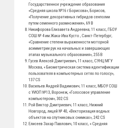
Государственное учреждение образования
«Средняя школа №16 г.Борисова», Борисов,
«Получение декоративных гибридов сенполии
путем семенного размножения», 69 В
Никифорова Елизавета Андреевна; 11 класс, ГБОУ
СОШ № 4 им.Жака-Ива Кусто , Санкт-Петербург,
«Сравнение степени выраженности моторной
асимметрии рук на начальных и завершающих
этапах музыкального образования», 255 В
Гусев Алексей Дмитриевич, 11 класс, СУНЦ МГУ
Москва, « Биометрическая система идентификации
пользователя в компьютерных сетях по голосу»,
137 CS
Васильев Андрей Вадимович; 11 класс, МБОУ СОШ
с УИОП №13, Воронеж, «Голосовое управление
компьютером», 302 СS
Рой Виктор Дмитриевич; 11 класс, Нижний
Новгород, лицей № 40, «Векторизация водных
объектов на спутниковых снимках», 242 СS
Елисеев Захар Павлович, 10 класс, « Средняя