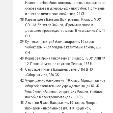
Иваново, «Новейшие композиционные покрытия на
основе олова и углеродных нанотрубок. Получение
и электрохимические свойства», 24 СН
Карамышева Валерия Дмитриевна , 9 класс, МОУ
СОШ № 22, хутор Зайцев, «Промышленное и
домашнее производство мыла. В чем разница?», 41
СН
Купчиков Дмитрий Александрович, 10 класс,
Чебоксары, «Коллоидные квантовые точки», 236
СH
Корязова Ирина Николаевна 10 класс, ГБОУ СОШ №
12, Пенза, «Чугунное кружево Пензы», 168 H
Самоуков Никита Владимирович, СПбГДТЮ,
«Сборник игр», 386 CS
Чудин Денис Алексеевич , 10 класс, Муниципальное
общеобразовательное учреждение лицей №142,
Челябинск, «Атомная энергетика России. Учебное
пособие в электронном виде» , 13 СS
Ахметов Далер Валерьевич, 10- класс, Дворец
пионеров и школьников им. Н. К. Крупской,