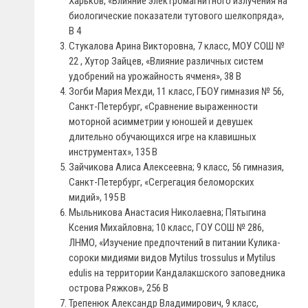
Харьков, «Влияние электромагнитного излучения на
биологические показатели тутового шелкопряда»,
В 4
Стукалова Арина Викторовна, 7 класс, МОУ СОШ №
22 , Хутор Зайцев, «Влияние различных систем
удобрений на урожайность ячменя», 38 В
Зогби Мария Мехди, 11 класс, ГБОУ гимназия № 56,
Санкт-Петербург, «Сравнение выраженности
моторной асимметрии у юношей и девушек
длительно обучающихся игре на клавишных
инструментах», 135 В
Зайчикова Алиса Алексеевна; 9 класс, 56 гимназия,
Санкт-Петербург, «Сегрегация беломорских
мидий», 195 В
Мыльникова Анастасия Николаевна; Пятыгина
Ксения Михайловна; 10 класс, ГОУ СОШ № 286,
ЛНМО, «Изучение предпочтений в питании Кулика-
сороки мидиями видов Mytilus trossulus и Mytilus
edulis на территории Кандалакшского заповедника
острова Ряжков», 256 В
Трепенюк Александр Владимирович, 9 класс,