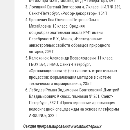
№1502 при МЭИ , Москва, МГД – генератор», 39 Т
Лосицкий Евгений Викторови ч, 7 класс, ФИЛ № 239,
Санкт-Петербург, «Робор-декоратор», 154 Т
Ярошевич Яна Олеговна;Петрова Ольга
Михайловна; 10 класс, Средняя
общеобразовательная школа №41 имени
Серебряного В.Х., Минск, «Исследование
анизотропных свойств образцов природного
янтаря», 209 Т
Калюжнюк Александр Всеволодович; 11 класс,
ГБОУ 564, ЛНМО, Санкт-Петербург,
«Организационная эффективность строительных
процессов: формализация методов в системе
технического нормирования», 235 Т
Лебедев Роман Вадимович; Братковский Дмитрий
Владимирович; 9 класс, гимназия № 261, Санкт-
Петербург , 332 Т «Проектирование и реализация
велосипедной спецодежды на основе платформы
ARDUINO», 322 Т
Секция программирования и компьютерных