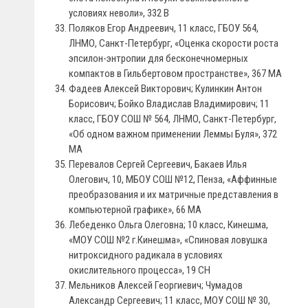
условиях неволи», 332 В
Поляков Егор Андреевич, 11 класс, ГБОУ 564,
ЛНМО, Санкт-Петербург, «Оценка скорости роста
эпсилон-энтропии для бесконечномерных
компактов в Гильбертовом пространстве», 367 МА
Фадеев Алексей Викторович; Кулинкин Антон
Борисович; Бойко Владислав Владимирович; 11
класс, ГБОУ СОШ № 564, ЛНМО, Санкт-Петербург,
«Об одном важном применении Леммы Буля», 372
МА
Перевалов Сергей Сергеевич, Бакаев Илья
Олегович, 10, МБОУ СОШ №12, Пенза, «Аффинные
преобразования и их матричные представления в
компьютерной графике», 66 МА
Лебеденко Ольга Олеговна; 10 класс, Кинешма,
«МОУ СОШ №2 г.Кинешма», «Спиновая ловушка
нитроксидного радикала в условиях
окислительного процесса», 19 CH
Мельников Алексей Георгиевич; Чумадов
Александр Сергеевич; 11 класс, МОУ СОШ № 30,