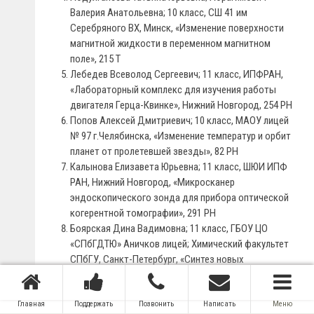
Валерия Анатольевна; 10 класс, СШ 41 им
Серебряного ВХ, Минск, «Изменение поверхности
магнитной жидкости в переменном магнитном
поле», 215 Т
Лебедев Всеволод Сергеевич; 11 класс, ИПФРАН,
«Лабораторный комплекс для изучения работы
двигателя Герца-Квинке», Нижний Новгород, 254 PH
Попов Алексей Дмитриевич; 10 класс, МАОУ лицей
№ 97 г.Челябинска, «Изменение температур и орбит
планет от пролетевшей звезды», 82 PH
Калынова Елизавета Юрьевна; 11 класс, ШЮИ ИПФ
РАН, Нижний Новгород, «Микросканер
эндоскопического зонда для прибора оптической
когерентной томографии», 291 PH
Боярская Дина Вадимовна; 11 класс, ГБОУ ЦО
«СПбГДТЮ» Аничков лицей; Химический факультет
СПбГУ, Санкт-Петербург, «Синтез новых
комплексов Палладия — потенциальных
катализаторов реакций кросс-сочетания», 230 CH
Главная
Боровицкий Вячеслав Андреевич; Зотиков Леонид
Поддержать
Позвонить
Написать
Меню