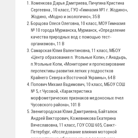
Хоменкова Дарья Дмитриева, Пичугина Кристина
Сергеевна , 10 класс, ГУО «Гимназия №1 г. Жодино»,
Жодино, «Модно и экологично», 35 В
Борщова Олеся Олеговна, 10 класс, МОУ Гимназия
№ 10 города Мурманска, Мурманск, «Определение
качества природных вод с помощью тест-
организмов», 11 В
Самарская Юлия Валентиновна, 11 класс, МБОУ
«Центр образования п. Угольные Копи», г.Анадырь,
п.Угольные Копи, «Мониторинг и прогнозирование
перспективы развития легких у подростков
Крайнего Севера и Восточной Украины», 64 В
Попович Михаил Вадимович, 10 класс, МБОУ СОШ
№ 5, г.Чусовой, «Характеристика
морфометрических признаков медоносных пчел
Чусовского района», 101 В
Звенигородская Юлия Дмитриевна, Байталюк
Андрей Викторович, Кожевникова Екатерина
Вячеславовна, 11 класс, ГОУ СОШ 605, Санкт-
Петербург, «Исследование влияния моторной