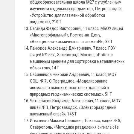
общеобразовательная школа №27 с углубленным
изучением отдельных предметов», Петрозаводск,
«Устройство для плазменной обработки
жидкости», 210 Т
Сагайда Федор Викторович, 11 класс, МБОУ лицей
«Многопрофильный», Ростов-на-Дону,
«Авиационно-космическая система «И» , 32 Т
Панюков Александр Дмитриевич, 7 класс, ГОУ
Лицей №1557 , Зеленоград, Москва, «Робот с
машинным зрением для сортировки металлических
объектов», 14 Т
Овсянников Николай Андреевич, 11 класс, МОУ
СОШ № 7 , С.Преградное, «Моделирование
аномально высоких пластовых давлений в
природных геодинамических системах», 51 Т
Четвериков Владимир Алексеевич, 11 класс, МОУ
лицей № 1, Петрозаводск, «Электроразрядный
плазменный спрей», 145 Т
Игнатенко Максим Павлович, 10 класс, лицей № 8,
Ставрополь, «Методика разделения сигнала с1s
фотоэлектронного спектра от углерода на