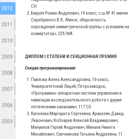
СН
2012
Бируля Роман Андреевич, 10 класс, с.ш.№ 41 имени
Серебряного В.Х., Минск, «Вероятность
2011
порождения симметрической группы с условием на
коммутатор», 229, МА
2010
2009
ДИПЛОМ I СТЕПЕНИ И СЕКЦИОННАЯ ПРЕМИЯ
Секция программирования
2008
Павлова Алена Александровна, 10 класс,
Университетский Лицей, Петрозаводск,
2007
«Программно-аппаратная система управления и
навигации исследовательского робота с двумя
2006
оптическими каналами», 117 СS
Киселева Маргарита Сергеевна; Аракелян Давид
Левонович; Кобзарев Алексей Владимирович;
2005
Мануилов Гергий Андреевич; Минаев Никита
Михайлович; Свечникова Татьяна Андреевна, 11