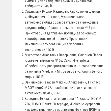
асимметрии на обучение крыс в радиальном
лабиринте», 134, В
Сафиуллин Руслан Радикови; Хамидуллин Шамиль
Файзуллович, 11 класс, Муниципальное
автономное общеобразовательное учреждение
средняя общеобразовательная школа № 7 р.п.
Приютово , «Адаптивный потенциал основных
лесообразователей поселка Приютово и
механизмы его реализации в условиях
техногенеза», 150 В
Мухортова Анастасия Валерьевна; Сафонов Павел
Юрьевич , гимназия № 56, Санкт-Петербург,
«Особенности распространения и конхиолоические
различия в M.edulis и M.trossulus в условиях Белого
моря», 181 В
Овчиников-Лазарев Максим Алексеевич, 11 класс,
МАОУ лицей №77, Челябинск, «Каталитическая
активность чема», 356 В
Беседина Елизавета Генриховна; 11 класс, ГБОУ №
286, ЛНМО, Санкт-Петербург, «Нонсенс-супрессия
как фенотипическое проявление фактора [PSI+] в