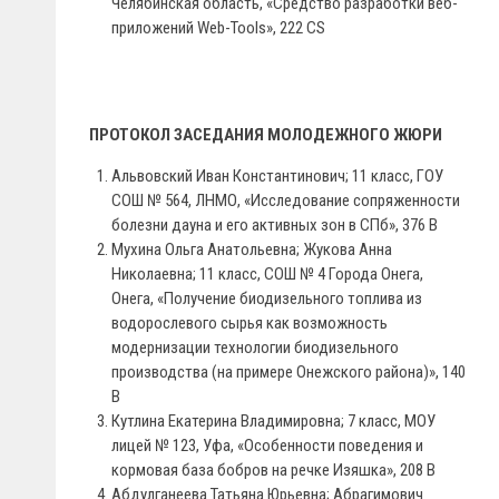
Челябинская область, «Средство разработки веб-
приложений Web-Tools», 222 СS
ПРОТОКОЛ ЗАСЕДАНИЯ МОЛОДЕЖНОГО ЖЮРИ
Альвовский Иван Константинович; 11 класс, ГОУ
СОШ № 564, ЛНМО, «Исследование сопряженности
болезни дауна и его активных зон в СПб», 376 В
Мухина Ольга Анатольевна; Жукова Анна
Николаевна; 11 класс, СОШ № 4 Города Онега,
Онега, «Получение биодизельного топлива из
водорослевого сырья как возможность
модернизации технологии биодизельного
производства (на примере Онежского района)», 140
В
Кутлина Екатерина Владимировна; 7 класс, МОУ
лицей № 123, Уфа, «Особенности поведения и
кормовая база бобров на речке Изяшка», 208 В
Абдулганеева Татьяна Юрьевна; Абрагимович