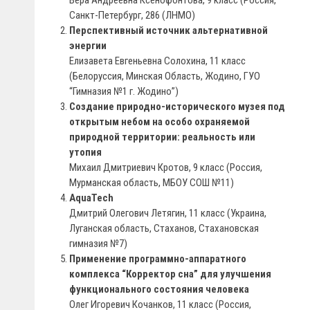
Вера Андреевна Ксенофонтова, 9 класс (Россия,
Санкт-Петербург, 286 (ЛНМО)
Перспективный источник альтернативной
энергии
Елизавета Евгеньевна Солохина, 11 класс
(Белоруссия, Минская Область, Жодино, ГУО
“Гимназия №1 г. Жодино”)
Создание природно-исторического музея под
открытым небом на особо охраняемой
природной территории: реальность или
утопия
Михаил Дмитриевич Кротов, 9 класс (Россия,
Мурманская область, МБОУ СОШ №11)
AquaTech
Дмитрий Олегович Летягин, 11 класс (Украина,
Луганская область, Стаханов, Стахановская
гимназия №7)
Применение программно-аппаратного
комплекса “Корректор сна” для улучшения
функционального состояния человека
Олег Игоревич Кочанков, 11 класс (Россия,