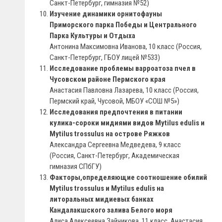
Санкт-Петербург, гимназия №52)
Изучение динамики орнитофауны
Приморского парка Победы и Центрального
Парка Культуры и Отдыха
Антонина Максимовна Иванова, 10 класс (Россия,
Санкт-Петербург, ГБОУ лицей №533)
Исследование проблемы варроатоза пчел в
Чусовском районе Пермского края
Анастасия Павловна Лазарева, 10 класс (Россия,
Пермский край, Чусовой, МБОУ «СОШ №5»)
Исследования предпочтения в питании
кулика-сороки мидиями видов Mytilus edulis и
Mytilus trossulus на острове Ряжков
Александра Сергеевна Медведева, 9 класс
(Россия, Санкт-Петербург, Академическая
гимназия СПбГУ)
Факторы,определяющие соотношение обилий
Mytilus trossulus и Mytilus edulis на
литоральных мидиевых банках
Кандалакшского залива Белого моря
Алиса Алексеевна Зайчикова, 11 класс, Анастасия