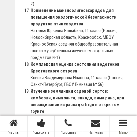
2)
Применение мананоолигосахаридов для
повышения экологической безопасности
продуктов птицеводства
Наталья Юрьевна Балыбина, 11 класс (Россия,
Новосибирская область, Краснообск, МБОУ
Краснообская средняя общеобразовательная
школа с углубленным изучением отдельных
предметов №1)
Комплексная оценка состояния водотоков
Крестовского острова
Ксения Владимировна Иванова, 11 класс (Россия,
Санкт-Петербург, ГБОУ Гимназия № 56)
Изучение земляники садовой сортов:
кимберли, вима занта, викода, вима рина, при
выращивании из рассады frigo в открытом
грунте
Надежда Васильевна Богданович, 10 класс
(Белоруссия, Минская Область, Дзержинск, ГУО
“Гимназия г.Дзержинска”), Даната Олеговна
Главная
Поддержать
Позвонить
Написать
Меню