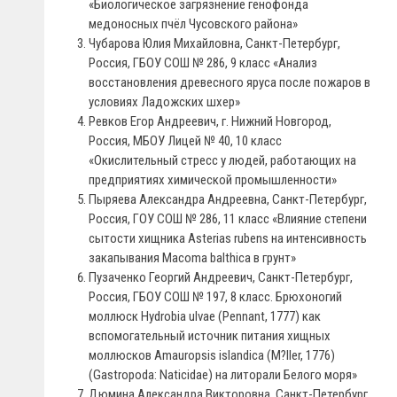
«Биологическое загрязнение генофонда
медоносных пчёл Чусовского района»
Чубарова Юлия Михайловна, Санкт-Петербург,
Россия, ГБОУ СОШ № 286, 9 класс «Анализ
восстановления древесного яруса после пожаров в
условиях Ладожских шхер»
Ревков Егор Андреевич, г. Нижний Новгород,
Россия, МБОУ Лицей № 40, 10 класс
«Окислительный стресс у людей, работающих на
предприятиях химической промышленности»
Пыряева Александра Андреевна, Санкт-Петербург,
Россия, ГОУ СОШ № 286, 11 класс «Влияние степени
сытости хищника Asterias rubens на интенсивность
закапывания Macoma balthica в грунт»
Пузаченко Георгий Андреевич, Санкт-Петербург,
Россия, ГБОУ СОШ № 197, 8 класс. Брюхоногий
моллюск Hydrobia ulvae (Pennant, 1777) как
вспомогательный источник питания хищных
моллюсков Amauropsis islandica (M?ller, 1776)
(Gastropoda: Naticidae) на литорали Белого моря»
Дюмина Александра Викторовна, Санкт-Петербург,