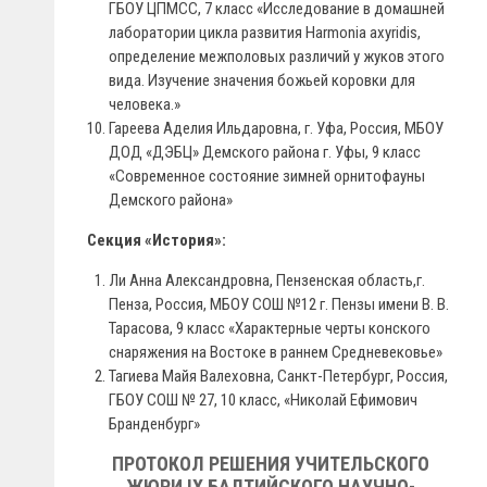
ГБОУ ЦПМСС, 7 класс «Исследование в домашней
лаборатории цикла развития Harmonia axyridis,
определение межполовых различий у жуков этого
вида. Изучение значения божьей коровки для
человека.»
Гареева Аделия Ильдаровна, г. Уфа, Россия, МБОУ
ДОД «ДЭБЦ» Демского района г. Уфы, 9 класс
«Современное состояние зимней орнитофауны
Демского района»
Секция «История»:
Ли Анна Александровна, Пензенская область,г.
Пенза, Россия, МБОУ СОШ №12 г. Пензы имени В. В.
Тарасова, 9 класс «Характерные черты конского
снаряжения на Востоке в раннем Средневековье»
Тагиева Майя Валеховна, Санкт-Петербург, Россия,
ГБОУ СОШ № 27, 10 класс, «Николай Ефимович
Бранденбург»
ПРОТОКОЛ РЕШЕНИЯ УЧИТЕЛЬСКОГО
ЖЮРИ IX БАЛТИЙСКОГО НАУЧНО-