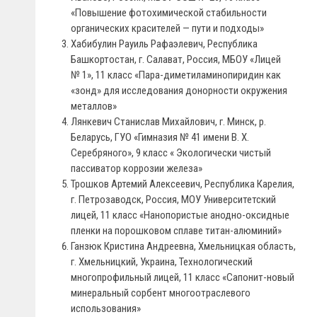
«Повышение фотохимической стабильности
органических красителей — пути и подходы»
Хабибулин Рауиль Рафаэлевич, Республика
Башкортостан, г. Салават, Россия, МБОУ «Лицей
№ 1», 11 класс «Пара-диметиламинопиридин как
«зонд» для исследования донорности окружения
металлов»
Лянкевич Станислав Михайлович, г. Минск, р.
Беларусь, ГУО «Гимназия № 41 имени В. Х.
Серебряного», 9 класс « Экологически чистый
пассиватор коррозии железа»
Трошков Артемий Алексеевич, Республика Карелия,
г. Петрозаводск, Россия, МОУ Университетский
лицей, 11 класс «Нанопористые анодно-оксидные
пленки на порошковом сплаве титан-алюминий»
Ганзюк Кристина Андреевна, Хмельницкая область,
г. Хмельницкий, Украина, Технологический
многопрофильный лицей, 11 класс «Сапонит-новый
минеральный сорбент многоотраслевого
использования»