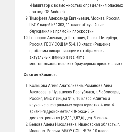
«Навигатор с возможностью определения опасных
зон под OS Android»
Тимофеев Александр Евгеньевич, Москва, Россия,
ГБОУ лицей № 1303, 11 класс «Случайные
блуждания на прямой и плоскости»
Гончаров Александр Петрович, Санкт-Петербург,
Россия, ГБОУ СОШ № 564, 10 класс «Решение
проблемы синхронизации и отображения
актуальных данных в real-time
многопользовательских браузерных приложениях»
Секция «Химия»:
Кольцова Агния Анатольевна, Романова Анна
Алексеевна, Чувашская Республика, г. Чебоксары,
Россия, МБОУ Лицей № 2, 10 класс «Синтез и
изучение спектральных характеристик 4-аза-4-
арил-1-гидроксиметил-10-окса-3,5-
диоксотрицикло [5,3,11,7,02,6] дец-8-енов»
Белова Алена Николаевна, Ивановская область, г.
Иваново, Россия, МБОУ СОШ № 26, 10 класс