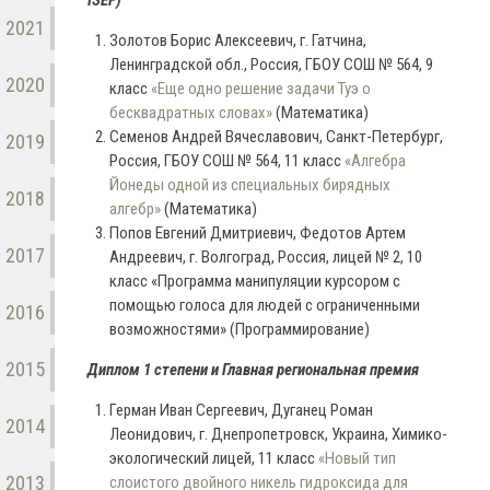
ISEF)
2021
Золотов Борис Алексеевич, г. Гатчина,
Ленинградской обл., Россия, ГБОУ СОШ № 564, 9
2020
класс
«Еще одно решение задачи Туэ о
бесквадратных словах»
(Математика)
Семенов Андрей Вячеславович, Санкт-Петербург,
2019
Россия, ГБОУ СОШ № 564, 11 класс
«Алгебра
Йонеды одной из специальных бирядных
2018
алгебр»
(Математика)
Попов Евгений Дмитриевич, Федотов Артем
2017
Андреевич, г. Волгоград, Россия, лицей № 2, 10
класс «Программа манипуляции курсором с
помощью голоса для людей с ограниченными
2016
возможностями» (Программирование)
2015
Диплом 1 степени и Главная региональная премия
Герман Иван Сергеевич, Дуганец Роман
2014
Леонидович, г. Днепропетровск, Украина, Химико-
экологический лицей, 11 класс
«Новый тип
2013
слоистого двойного никель гидроксида для