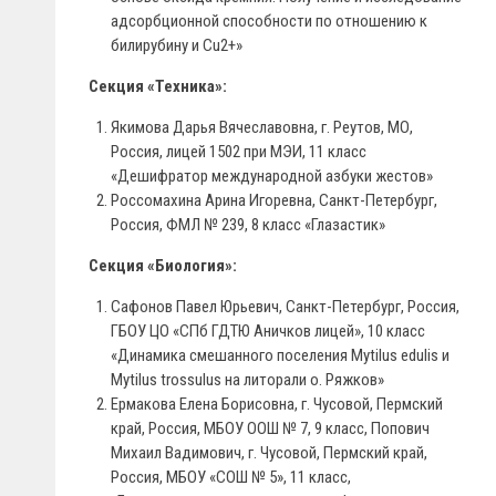
адсорбционной способности по отношению к
билирубину и Cu2+»
Секция «Техника»:
Якимова Дарья Вячеславовна, г. Реутов, МО,
Россия, лицей 1502 при МЭИ, 11 класс
«Дешифратор международной азбуки жестов»
Россомахина Арина Игоревна, Санкт-Петербург,
Россия, ФМЛ № 239, 8 класс «Глазастик»
Секция «Биология»:
Сафонов Павел Юрьевич, Санкт-Петербург, Россия,
ГБОУ ЦО «СПб ГДТЮ Аничков лицей», 10 класс
«Динамика смешанного поселения Mytilus edulis и
Mytilus trossulus на литорали о. Ряжков»
Ермакова Елена Борисовна, г. Чусовой, Пермский
край, Россия, МБОУ ООШ № 7, 9 класс, Попович
Михаил Вадимович, г. Чусовой, Пермский край,
Россия, МБОУ «СОШ № 5», 11 класс,