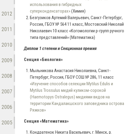
использования в гибридных
суперконденсаторах»
(Химия)
2012
Безгузиков Артемий Валерьевич, Санкт-Петербург,
Россия, ГБОУ № 564 11 класс, Мостовский Николай
2011
Николаевич 10 класс «Когомологии p-групп ручного
типа представлений» (Математика)
2010
Диплом 1 степени и Секционная премия
Секция «Биология»
2009
Мыльникова Анастасия Николаевна, Санкт-
2008
Петербург, Россия, ГБОУ СОШ № 286, 11 класс
«Изучение способов селекции Mytilus Edulis и
Mytilus Trossulus мидий куликом-сорокой
2007
(Haemotopys Ostralegus) мидиями видов на
территории Кандалакшского заповедника острова
2006
Ряжков»
Секция «Математика»
2005
Кондратенок Никита Васильевич, г. Минск, р.