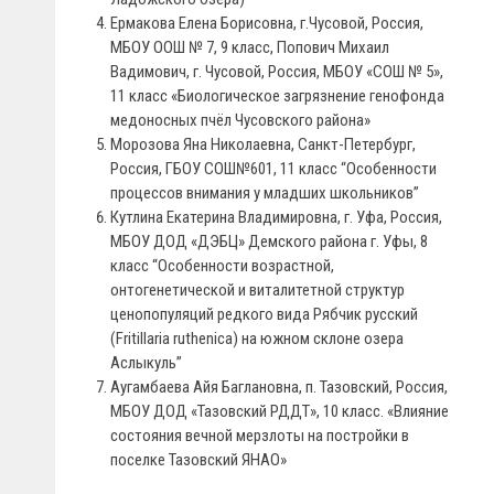
Ермакова Елена Борисовна, г.Чусовой, Россия,
МБОУ ООШ № 7, 9 класс, Попович Михаил
Вадимович, г. Чусовой, Россия, МБОУ «СОШ № 5»,
11 класс «Биологическое загрязнение генофонда
медоносных пчёл Чусовского района»
Морозова Яна Николаевна, Санкт-Петербург,
Россия, ГБОУ СОШ№601, 11 класс “Особенности
процессов внимания у младших школьников”
Кутлина Екатерина Владимировна, г. Уфа, Россия,
МБОУ ДОД «ДЭБЦ» Демского района г. Уфы, 8
класс “Особенности возрастной,
онтогенетической и виталитетной структур
ценопопуляций редкого вида Рябчик русский
(Fritillaria ruthenica) на южном склоне озера
Аслыкуль”
Аугамбаева Айя Баглановна, п. Тазовский, Россия,
МБОУ ДОД «Тазовский РДДТ», 10 класс. «Влияние
состояния вечной мерзлоты на постройки в
поселке Тазовский ЯНАО»