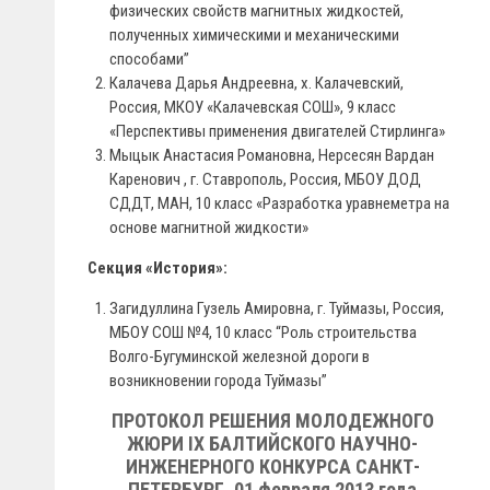
физических свойств магнитных жидкостей,
полученных химическими и механическими
способами”
Калачева Дарья Андреевна, х. Калачевский,
Россия, МКОУ «Калачевская СОШ», 9 класс
«Перспективы применения двигателей Стирлинга»
Мыцык Анастасия Романовна, Нерсесян Вардан
Каренович , г. Ставрополь, Россия, МБОУ ДОД
СДДТ, МАН, 10 класс «Разработка уравнеметра на
основе магнитной жидкости»
Секция «История»:
Загидуллина Гузель Амировна, г. Туймазы, Россия,
МБОУ СОШ №4, 10 класс “Роль строительства
Волго-Бугуминской железной дороги в
возникновении города Туймазы”
ПРОТОКОЛ РЕШЕНИЯ МОЛОДЕЖНОГО
ЖЮРИ IX БАЛТИЙСКОГО НАУЧНО-
ИНЖЕНЕРНОГО КОНКУРСА САНКТ-
ПЕТЕРБУРГ, 01 февраля 2013 года