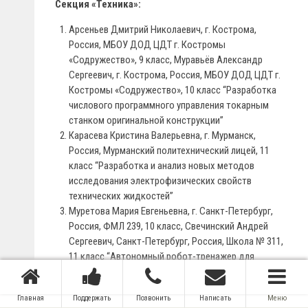
Секция «Техника»:
Арсеньев Дмитрий Николаевич, г. Кострома,
Россия, МБОУ ДОД ЦДТ г. Костромы
«Содружество», 9 класс, Муравьёв Александр
Сергеевич, г. Кострома, Россия, МБОУ ДОД ЦДТ г.
Костромы «Содружество», 10 класс “Разработка
числового программного управления токарным
станком оригинальной конструкции”
Карасева Кристина Валерьевна, г. Мурманск,
Россия, Мурманский политехнический лицей, 11
класс “Разработка и анализ новых методов
исследования электрофизических свойств
технических жидкостей”
Муретова Мария Евгеньевна, г. Санкт-Петербург,
Россия, ФМЛ 239, 10 класс, Свечинский Андрей
Сергеевич, Санкт-Петербург, Россия, Школа № 311,
11 класс “Автономный робот-тренажер для
развития моторных навыков на основе игры в
«ладушки»”
Главная
Поддержать
Позвонить
Написать
Меню
Морозов Никита Ильич, г. Кострома, Россия, МБОУ