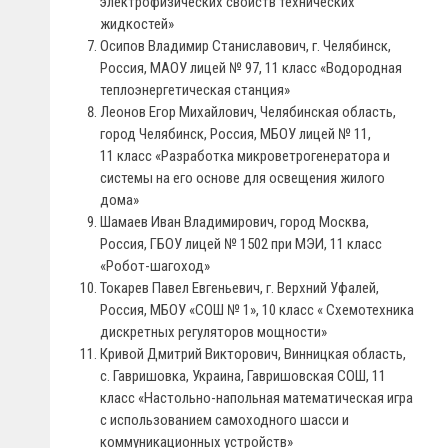
электрофизических свойств технических
жидкостей»
Осипов Владимир Станиславович, г. Челябинск,
Россия, МАОУ лицей № 97, 11 класс «Водородная
теплоэнергетическая станция»
Леонов Егор Михайлович, Челябинская область,
город Челябинск, Россия, МБОУ лицей № 11,
11 класс «Разработка микроветрогенератора и
системы на его основе для освещения жилого
дома»
Шамаев Иван Владимирович, город Москва,
Россия, ГБОУ лицей № 1502 при МЭИ, 11 класс
«Робот-шагоход»
Токарев Павел Евгеньевич, г. Верхний Уфалей,
Россия, МБОУ «СОШ № 1», 10 класс « Схемотехника
дискретных регуляторов мощности»
Кривой Дмитрий Викторович, Винницкая область,
с. Гавришовка, Украина, Гавришовская СОШ, 11
класс «Настольно-напольная математическая игра
с использованием самоходного шасси и
коммуникационных устройств»